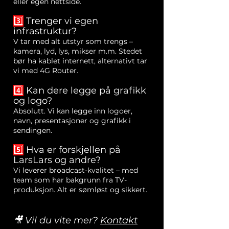
eller egen nettside.
3️⃣
Trenger vi egen
infrastruktur?
V tar med alt utstyr som trengs –
kamera, lyd, lys, mikser m.m. Stedet
bør ha kablet internett, alternativt tar
vi med 4G Router.
4️⃣
Kan dere legge på grafikk
og logo?
Absolutt. Vi kan legge inn logoer,
navn, presentasjoner og grafikk i
sendingen.
5️⃣
Hva er forskjellen på
LarsLars og andre?
Vi leverer broadcast-kvalitet – med
team som har bakgrunn fra TV-
produksjon. Alt er sømløst og sikkert.
🎥 Vil du vite mer?
Kontakt