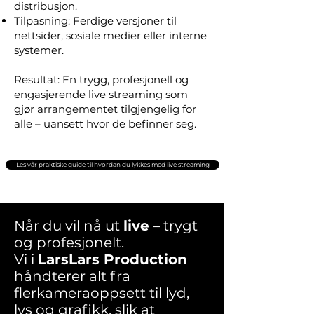
distribusjon.
Tilpasning: Ferdige versjoner til
nettsider, sosiale medier eller interne
systemer.
Resultat: En trygg, profesjonell og
engasjerende live streaming som
gjør arrangementet tilgjengelig for
alle – uansett hvor de befinner seg.
Les vår praktiske guide til hvordan du lykkes med live streaming
Når du vil nå ut
live
– trygt
og profesjonelt.
Vi i
LarsLars Production
håndterer alt fra
flerkameraoppsett til lyd,
lys og grafikk, slik at