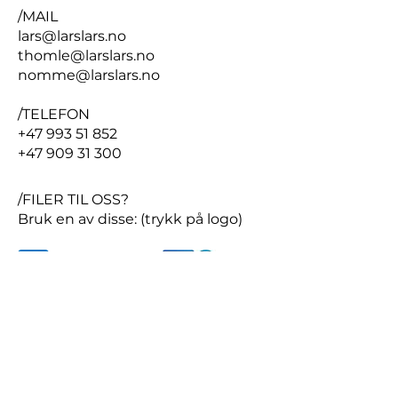
/MAIL
lars@larslars.no
thomle@larslars.no
nomme@larslars.no
/TELEFON
+47 993 51 852
+47 909 31 300
/FILER TIL OSS?
Bruk en av disse: (trykk på logo)
Send oss en
mail
- eller fyll ut